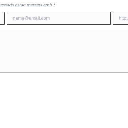
cessaris estan marcats amb
*