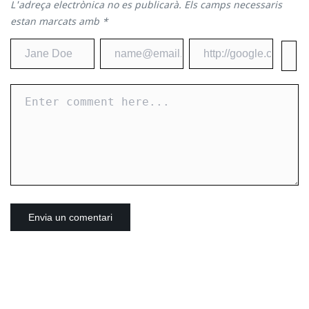
L'adreça electrònica no es publicarà.
Els camps necessaris
estan marcats amb
*