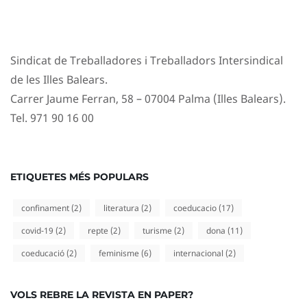
Sindicat de Treballadores i Treballadors Intersindical
de les Illes Balears.
Carrer Jaume Ferran, 58 – 07004 Palma (Illes Balears).
Tel. 971 90 16 00
ETIQUETES MÉS POPULARS
confinament
(2)
literatura
(2)
coeducacio
(17)
covid-19
(2)
repte
(2)
turisme
(2)
dona
(11)
coeducació
(2)
feminisme
(6)
internacional
(2)
VOLS REBRE LA REVISTA EN PAPER?