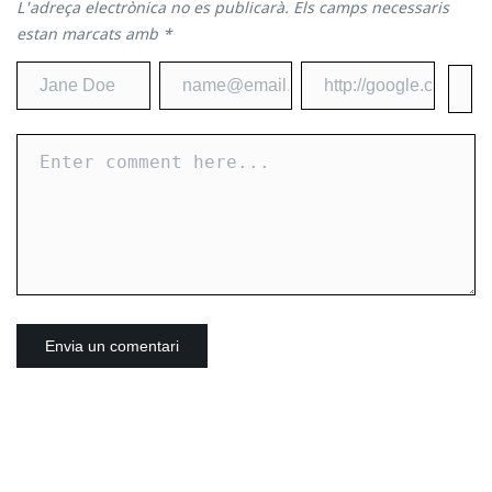
L'adreça electrònica no es publicarà.
Els camps necessaris
estan marcats amb
*