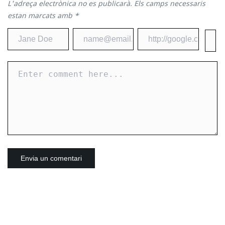
L'adreça electrònica no es publicarà.
Els camps necessaris
estan marcats amb
*