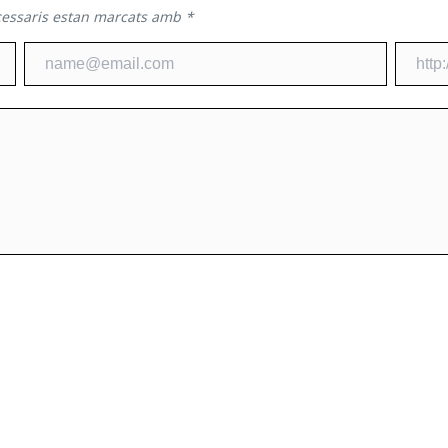
cessaris estan marcats amb
*