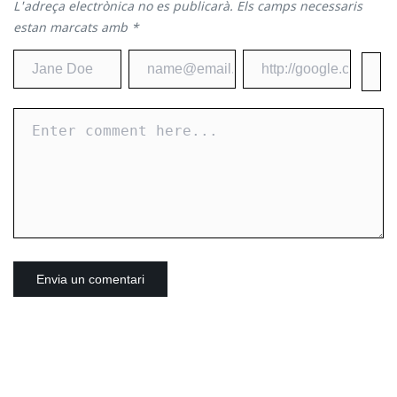
L'adreça electrònica no es publicarà.
Els camps necessaris
estan marcats amb
*