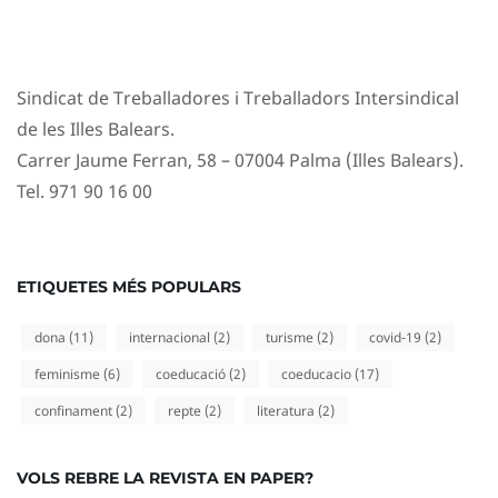
Sindicat de Treballadores i Treballadors Intersindical
de les Illes Balears.
Carrer Jaume Ferran, 58 – 07004 Palma (Illes Balears).
Tel. 971 90 16 00
ETIQUETES MÉS POPULARS
dona
(11)
internacional
(2)
turisme
(2)
covid-19
(2)
feminisme
(6)
coeducació
(2)
coeducacio
(17)
confinament
(2)
repte
(2)
literatura
(2)
VOLS REBRE LA REVISTA EN PAPER?