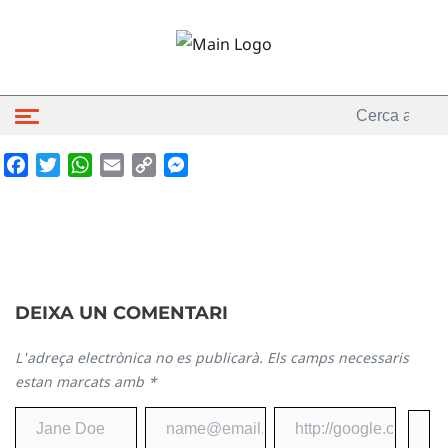
Facebook
Twitter
WhatsApp
Email
Copy
Messenger
Link
DEIXA UN COMENTARI
L'adreça electrònica no es publicarà.
Els camps necessaris
estan marcats amb
*