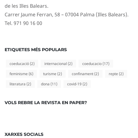
de les Illes Balears.
Carrer Jaume Ferran, 58 – 07004 Palma (Illes Balears).
Tel. 971 90 16 00
ETIQUETES MÉS POPULARS
coeducació
(2)
internacional
(2)
coeducacio
(17)
feminisme
(6)
turisme
(2)
confinament
(2)
repte
(2)
literatura
(2)
dona
(11)
covid-19
(2)
VOLS REBRE LA REVISTA EN PAPER?
XARXES SOCIALS