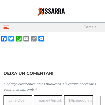
Facebook
Twitter
WhatsApp
Email
Copy
Messenger
Link
DEIXA UN COMENTARI
L'adreça electrònica no es publicarà.
Els camps necessaris
estan marcats amb
*