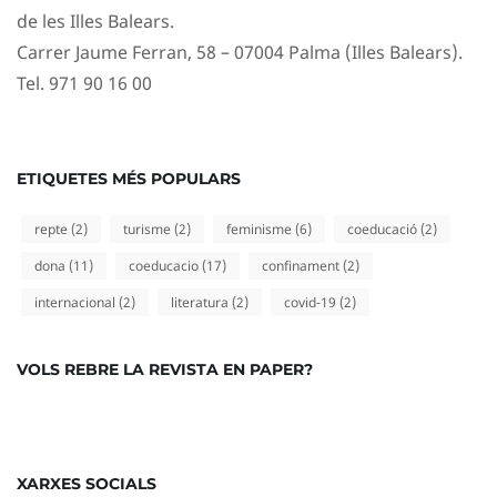
de les Illes Balears.
Carrer Jaume Ferran, 58 – 07004 Palma (Illes Balears).
Tel. 971 90 16 00
ETIQUETES MÉS POPULARS
repte
(2)
turisme
(2)
feminisme
(6)
coeducació
(2)
dona
(11)
coeducacio
(17)
confinament
(2)
internacional
(2)
literatura
(2)
covid-19
(2)
VOLS REBRE LA REVISTA EN PAPER?
XARXES SOCIALS