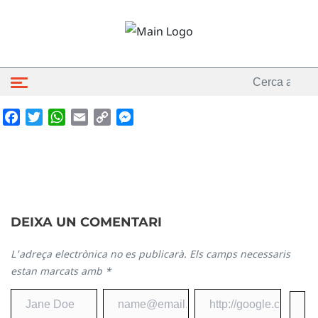
Facebook
Twitter
WhatsApp
Email
Copy
Messenger
Link
DEIXA UN COMENTARI
L'adreça electrònica no es publicarà.
Els camps necessaris
estan marcats amb
*