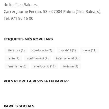
de les Illes Balears.
Carrer Jaume Ferran, 58 – 07004 Palma (Illes Balears).
Tel. 971 90 16 00
ETIQUETES MÉS POPULARS
literatura
(2)
coeducació
(2)
covid-19
(2)
dona
(11)
repte
(2)
confinament
(2)
internacional
(2)
feminisme
(6)
coeducacio
(17)
turisme
(2)
VOLS REBRE LA REVISTA EN PAPER?
XARXES SOCIALS